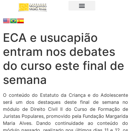
A Fundação
Juristas Populares
Produtos e Serviços
ECA e usucapião
entram nos debates
do curso este final de
semana
O conteúdo do Estatuto da Criança e do Adolescente
será um dos destaques deste final de semana no
módulo de Direito Civil II do Curso de Formação de
Juristas Populares, promovido pela Fundação Margarida
Maria Alves. Dando continuidade ao conteúdo do
módulo passado, realizado nos últimos dias 11 e 12, os