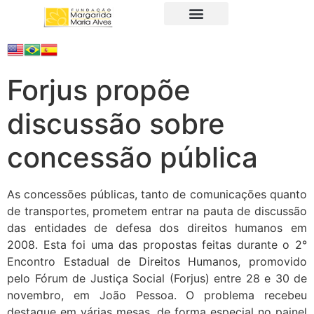
A Fundação
Juristas Populares
Produtos e Serviços
Forjus propõe
discussão sobre
concessão pública
As concessões públicas, tanto de comunicações quanto
de transportes, prometem entrar na pauta de discussão
das entidades de defesa dos direitos humanos em
2008. Esta foi uma das propostas feitas durante o 2°
Encontro Estadual de Direitos Humanos, promovido
pelo Fórum de Justiça Social (Forjus) entre 28 e 30 de
novembro, em João Pessoa. O problema recebeu
destaque em várias mesas, de forma especial no painel