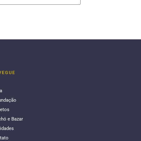
VEGUE
a
undação
jetos
chó e Bazar
idades
tato