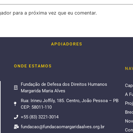
ador para a próxima vez que eu comentar.
APOIADORES
ONDE ESTAMOS
NA
Fundação de Defesa dos Direitos Humanos
Cap
Margarida Maria Alves
A F
Rua: Irineu Joffily, 185. Centro, João Pessoa – PB
Pro
CEP: 58011-110
Bre
+55 (83) 3221-3014
Nov
fundacao@fundacaomargaridaalves.org.br
Con