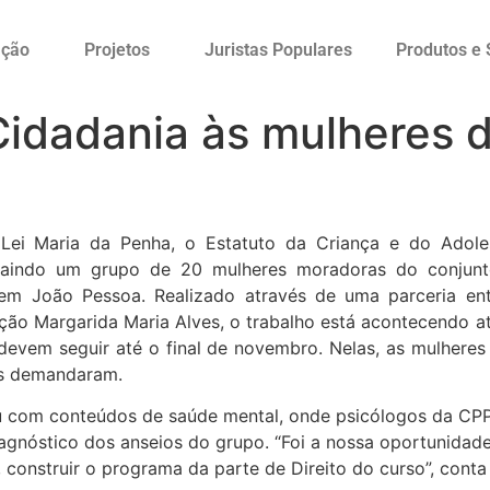
ação
Projetos
Juristas Populares
Produtos e 
 Cidadania às mulheres 
Lei Maria da Penha, o Estatuto da Criança e do Adole
atraindo um grupo de 20 mulheres moradoras do conjun
 em João Pessoa. Realizado através de uma parceria ent
ção Margarida Maria Alves, o trabalho está acontecendo a
devem seguir até o final de novembro. Nelas, as mulhere
as demandaram.
ou com conteúdos de saúde mental, onde psicólogos da CP
gnóstico dos anseios do grupo. “Foi a nossa oportunidade
o, construir o programa da parte de Direito do curso”, con