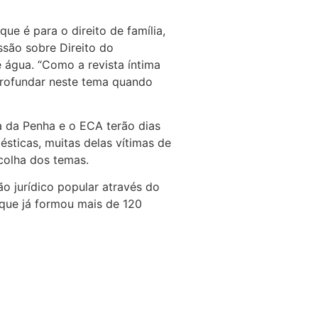
ue é para o direito de família,
ssão sobre Direito do
 água. “Como a revista íntima
profundar neste tema quando
a da Penha e o ECA terão dias
ticas, muitas delas vítimas de
scolha dos temas.
o jurídico popular através do
que já formou mais de 120