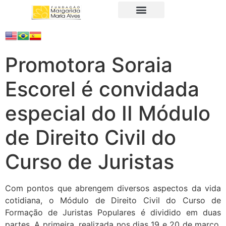
A Fundação
Juristas Populares
Produtos e Serviços
Promotora Soraia
Escorel é convidada
especial do II Módulo
de Direito Civil do
Curso de Juristas
Com pontos que abrengem diversos aspectos da vida
cotidiana, o Módulo de Direito Civil do Curso de
Formação de Juristas Populares é dividido em duas
partes. A primeira, realizada nos dias 19 e 20 de março,