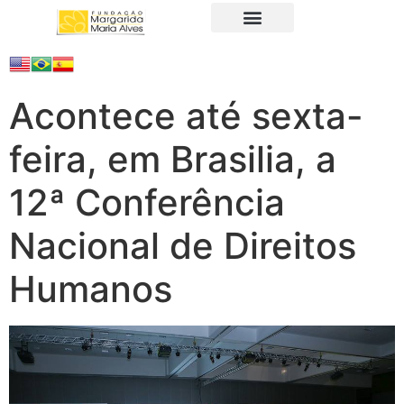
A Fundação
Juristas Populares
Produtos e Serviços
Acontece até sexta-
feira, em Brasilia, a
12ª Conferência
Nacional de Direitos
Humanos