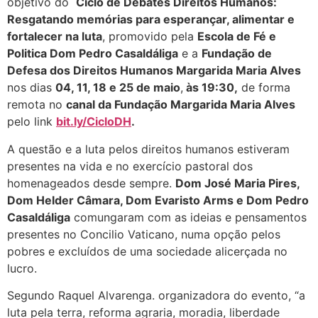
objetivo do
Ciclo de Debates Direitos Humanos:
Resgatando memórias para esperançar, alimentar e
fortalecer na luta
, promovido pela
Escola de Fé e
Politica Dom Pedro Casaldáliga
e a
Fundação de
Defesa dos Direitos Humanos Margarida Maria Alves
nos dias
04, 11, 18 e 25 de maio
,
às 19:30,
de forma
remota no
canal da Fundação Margarida Maria Alves
pelo link
bit.ly/CicloDH
.
A questão e a luta pelos direitos humanos estiveram
presentes na vida e no exercício pastoral dos
homenageados desde sempre.
Dom José Maria Pires,
Dom Helder Câmara, Dom Evaristo Arms e Dom Pedro
Casaldáliga
comungaram com as ideias e pensamentos
presentes no Concilio Vaticano, numa opção pelos
pobres e excluídos de uma sociedade alicerçada no
lucro.
Segundo Raquel Alvarenga. organizadora do evento, “a
luta pela terra, reforma agraria, moradia, liberdade