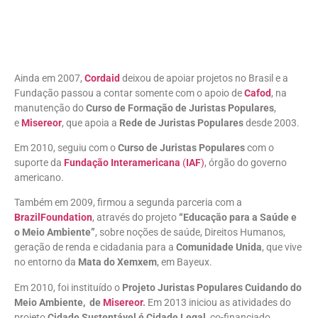
Ainda em 2007,
Cordaid
deixou de apoiar projetos no Brasil e a
Fundação passou a contar somente com o apoio de
Cafod
, na
manutenção do
Curso de Formação de Juristas Populares
,
e
Misereor
, que apoia a
Rede de Juristas Populares
desde 2003.
Em 2010, seguiu com o
Curso de Juristas Populares
com o
suporte da
Fundação Interamericana
(
IAF
)
, órgão do governo
americano.
Também em 2009, firmou a segunda parceria com a
BrazilFoundation
, através do projeto
“Educação para a Saúde e
o Meio Ambiente”
, sobre noções de saúde, Direitos Humanos,
geração de renda e cidadania para a
Comunidade Unida
, que vive
no entorno da
Mata do Xemxem
, em Bayeux.
Em 2010, foi instituído o
Projeto
Juristas Populares Cuidando do
Meio Ambiente, de
Misereor
.
Em 2013 iniciou as atividades do
projeto
Cidade Sustentável é Cidade Legal
, co-financiado