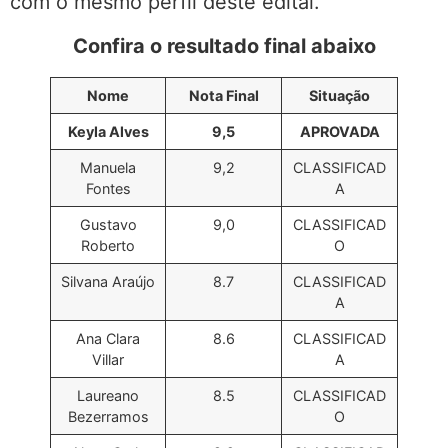
com o mesmo perfil deste edital.
Confira o resultado final abaixo
Nome
Nota Final
Situação
Keyla Alves
9,5
APROVADA
Manuela
9,2
CLASSIFICAD
Fontes
A
Gustavo
9,0
CLASSIFICAD
Roberto
O
Silvana Araújo
8.7
CLASSIFICAD
A
Ana Clara
8.6
CLASSIFICAD
Villar
A
Laureano
8.5
CLASSIFICAD
Bezerramos
O