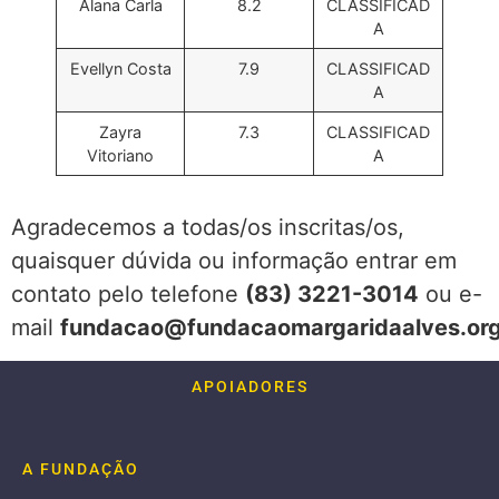
Alana Carla
8.2
CLASSIFICAD
A
Evellyn Costa
7.9
CLASSIFICAD
A
Zayra
7.3
CLASSIFICAD
Vitoriano
A
Agradecemos a todas/os inscritas/os,
quaisquer dúvida ou informação entrar em
contato pelo telefone
(83) 3221-3014
ou e-
mail
fundacao@fundacaomargaridaalves.org
APOIADORES
A FUNDAÇÃO