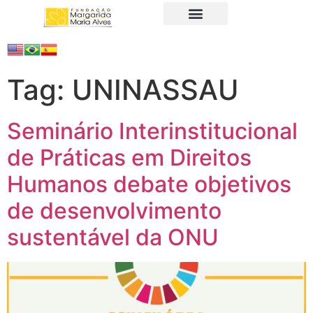
A Fundação
Juristas Populares
Produtos e Serviços
Tag:
UNINASSAU
Seminário Interinstitucional
de Práticas em Direitos
Humanos debate objetivos
de desenvolvimento
sustentável da ONU