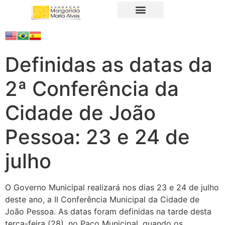
A Fundação
Juristas Populares
Produtos e Serviços
Definidas as datas da
2ª Conferência da
Cidade de João
Pessoa: 23 e 24 de
julho
O Governo Municipal realizará nos dias 23 e 24 de julho
deste ano, a II Conferência Municipal da Cidade de
João Pessoa. As datas foram definidas na tarde desta
terça-feira (28), no Paço Municipal, quando os