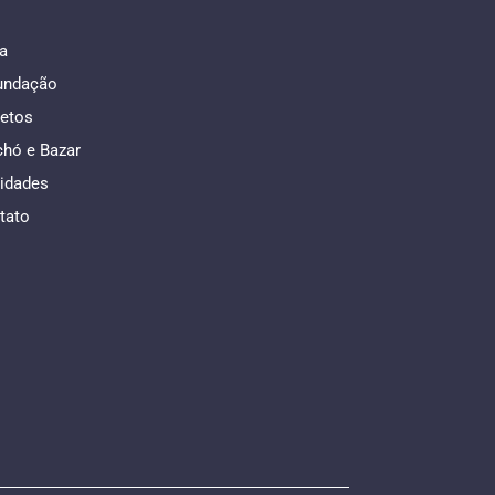
a
undação
jetos
chó e Bazar
idades
tato