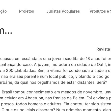
ação
Projetos
Juristas Populares
Produtos e 
em…
Revista
ia causou um escândalo: uma jovem saudita de 18 anos foi 
entença do caso. A jovem, moradora da cidade de Qatif, int
e 200 chibatadas. Sim, a vítima foi condenada à cadeia e 
o era seu parente num local público, violando o código d
barbárie, da qual nos orgulhamos de estar distantes. Será?
o Brasil tomou conhecimento em meados de novembro, uma
um celular em Abaetuba, nas franjas de Belém. Foi enviada
presos, todos homens e adultos. Ela contou ter sido sist
 O que os policiais disseram? Num primeiro momento, aleg