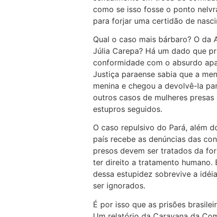
como se isso fosse o ponto nelvr
para forjar uma certidão de nasc
Qual o caso mais bárbaro? O da 
Júlia Carepa? Há um dado que pr
conformidade com o absurdo apara
Justiça paraense sabia que a men
menina e chegou a devolvê-la pa
outros casos de mulheres presas 
estupros seguidos.
O caso repulsivo do Pará, além do
país recebe as denúncias das con
presos devem ser tratados da fo
ter direito a tratamento humano.
dessa estupidez sobrevive a idéi
ser ignorados.
É por isso que as prisões brasile
Um relatório da Caravana da Comi