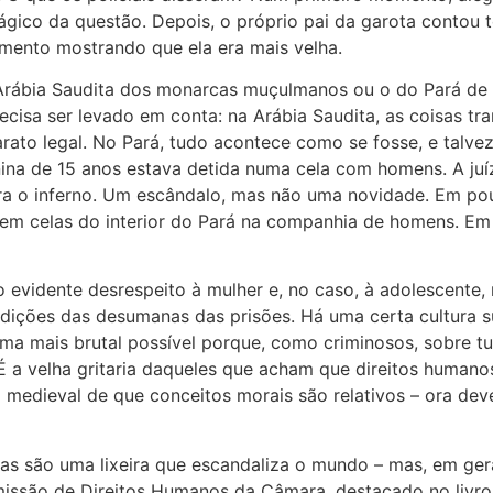
ágico da questão. Depois, o próprio pai da garota contou t
imento mostrando que ela era mais velha.
Arábia Saudita dos monarcas muçulmanos ou o do Pará de 
ecisa ser levado em conta: na Arábia Saudita, as coisas 
to legal. No Pará, tudo acontece como se fosse, e talvez
ina de 15 anos estava detida numa cela com homens. A juíz
ra o inferno. Um escândalo, mas não uma novidade. Em pou
em celas do interior do Pará na companhia de homens. Em 
 evidente desrespeito à mulher e, no caso, à adolescente,
dições das desumanas das prisões. Há uma certa cultura s
rma mais brutal possível porque, como criminosos, sobre
 É a velha gritaria daqueles que acham que direitos human
a medieval de que conceitos morais são relativos – ora d
iras são uma lixeira que escandaliza o mundo – mas, em gera
ssão de Direitos Humanos da Câmara, destacado no livro A