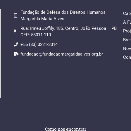
Fundação de Defesa dos Direitos Humanos
Cap
Margarida Maria Alves
A F
Rua: Irineu Joffily, 185. Centro, João Pessoa – PB
Pro
CEP: 58011-110
Bre
+55 (83) 3221-3014
Nov
fundacao@fundacaomargaridaalves.org.br
Con
Como nos encontrar