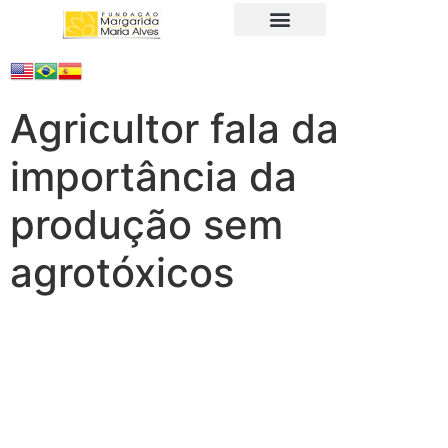
A Fundação
Juristas Populares
Produtos e Serviços
Agricultor fala da
importância da
produção sem
agrotóxicos