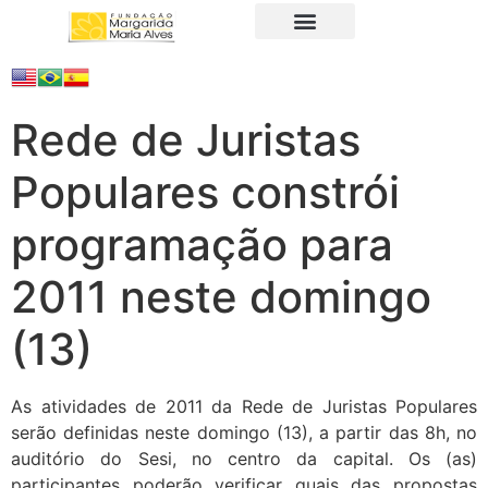
A Fundação
Juristas Populares
Produtos e Serviços
Rede de Juristas
Populares constrói
programação para
2011 neste domingo
(13)
As atividades de 2011 da Rede de Juristas Populares
serão definidas neste domingo (13), a partir das 8h, no
auditório do Sesi, no centro da capital. Os (as)
participantes poderão verificar quais das propostas