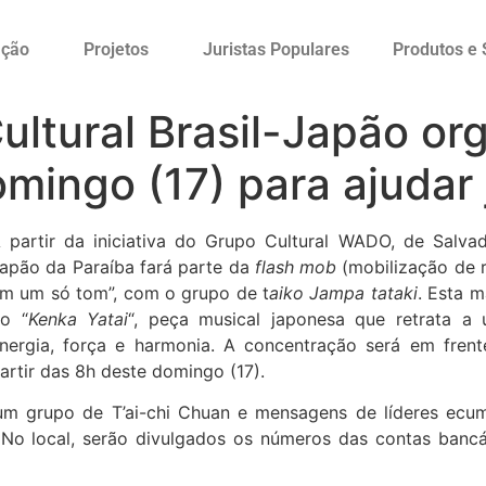
ação
Projetos
Juristas Populares
Produtos e 
ltural Brasil-Japão org
mingo (17) para ajudar
 partir da iniciativa do Grupo Cultural WADO, de Salvado
apão da Paraíba fará parte da
flash mob
(mobilização de r
m um só tom”, com o grupo de t
aiko Jampa tataki
. Esta m
o “
Kenka Yatai
“, peça musical japonesa que retrata a
nergia, força e harmonia. A concentração será em frent
artir das 8h deste domingo (17).
 grupo de T’ai-chi Chuan e mensagens de líderes ecum
 No local, serão divulgados os números das contas banc