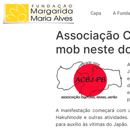
Capa
A Fund
Associação Cu
mob neste do
A
J
e
d
e
p
A manifestação começará com um
Hakuhinode
e outras atividades.
para auxílio às vítimas do Japão.