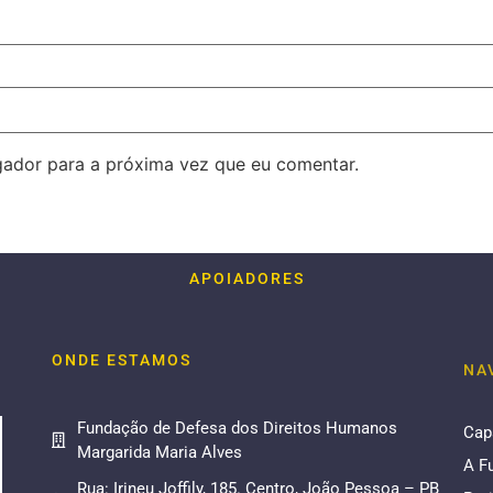
ador para a próxima vez que eu comentar.
APOIADORES
ONDE ESTAMOS
NA
Fundação de Defesa dos Direitos Humanos
Cap
Margarida Maria Alves
A F
Rua: Irineu Joffily, 185. Centro, João Pessoa – PB