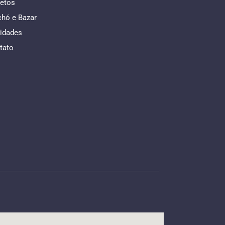
jetos
chó e Bazar
idades
tato