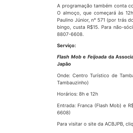
A programação também conta co
O almoço, que começará às 12h,
Paulino Júnior, n° 571 (por trás 
bingo, custa R$15. Para não-sóc
8807-6608.
Serviço:
Flash Mob
e
Feijoada
da Associa
Japão
Onde: Centro Turístico de Tamb
Tambauzinho)
Horários: 8h e 12h
Entrada: Franca (Flash Mob) e R$
6608)
Para visitar o site da ACBJPB, cl