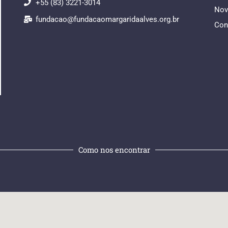
+55 (83) 3221-3014
Nov
fundacao@fundacaomargaridaalves.org.br
Con
Como nos encontrar