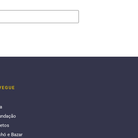
VEGUE
a
undação
jetos
chó e Bazar