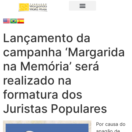
A Fundação
Juristas Populares
Produtos e Serviços
Lançamento da
campanha ‘Margarida
na Memória’ será
realizado na
formatura dos
Juristas Populares
Por causa do
apagão de