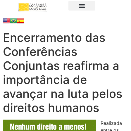
A Fundação
Juristas Populares
Produtos e Serviços
Encerramento das
Conferências
Conjuntas reafirma a
importância de
avançar na luta pelos
direitos humanos
Realizada
entre os