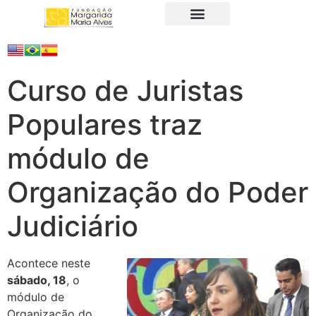
A Fundação
Juristas Populares
Produtos e Serviços
Curso de Juristas
Populares traz
módulo de
Organização do Poder
Judiciário
Acontece neste
sábado, 18
, o
módulo de
Organização do