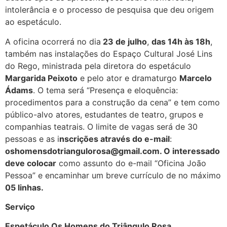
intolerância e o processo de pesquisa que deu origem
ao espetáculo.
A oficina ocorrerá no dia
23 de julho
,
das 14h às 18h
,
também nas instalações do Espaço Cultural José Lins
do Rego, ministrada pela diretora do espetáculo
Margarida Peixoto
e pelo ator e dramaturgo
Marcelo
Ádams
. O tema será “Presença e eloquência:
procedimentos para a construção da cena” e tem como
público-alvo atores, estudantes de teatro, grupos e
companhias teatrais. O limite de vagas será de 30
pessoas e as i
nscrições através do e-mail
:
oshomensdotriangulorosa@gmail.com.
O interessado
deve colocar
como assunto do e-mail “Oficina João
Pessoa” e encaminhar um breve currículo de no máximo
05 linhas.
Serviço
Espetáculo Os Homens do Triângulo Rosa