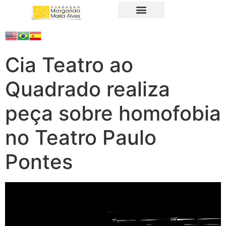
A Fundação
Juristas Populares
Produtos e Serviços
Cia Teatro ao
Quadrado realiza
peça sobre homofobia
no Teatro Paulo
Pontes