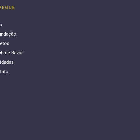
VEGUE
a
undação
jetos
chó e Bazar
idades
tato