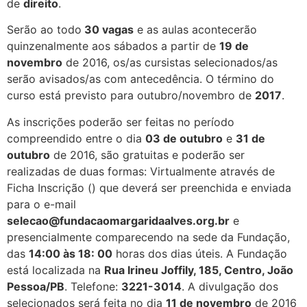
de
direito
.
Serão ao todo
30 vagas
e as aulas acontecerão
quinzenalmente aos sábados a partir de
19 de
novembro
de 2016, os/as cursistas selecionados/as
serão avisados/as com antecedência. O término do
curso está previsto para outubro/novembro de
2017
.
As inscrições poderão ser feitas no período
compreendido entre o dia
03 de outubro
e
31 de
outubro
de 2016, são gratuitas e poderão ser
realizadas de duas formas: Virtualmente através de
Ficha Inscrição () que deverá ser preenchida e enviada
para o e-mail
selecao@fundacaomargaridaalves.org.br
e
presencialmente comparecendo na sede da Fundação,
das
14:00 às 18: 00
horas dos dias úteis. A Fundação
está localizada na
Rua Irineu Joffily, 185, Centro, João
Pessoa/PB
. Telefone:
3221-3014
. A divulgação dos
selecionados será feita no dia
11 de novembro
de 2016