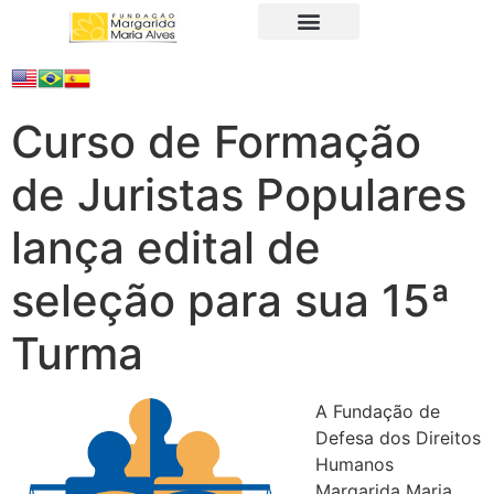
A Fundação
Juristas Populares
Produtos e Serviços
Curso de Formação
de Juristas Populares
lança edital de
seleção para sua 15ª
Turma
A Fundação de
Defesa dos Direitos
Humanos
Margarida Maria